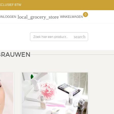
XCLUSIEF BTW
0
local_grocery_store
INLOGGEN
WINKELWAGEN
search
KBRAUWEN